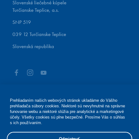
Slovenské liečebné kúpele
Turčianske Teplice, a.s.
SNP 519
039 12 Turčianske Teplice
Slovenská republika
Prehliadaním našich webových stránok ukladáme do Vášho
prehliadača súbory cookies. Niektoré sú nevyhnutné na správne
Rezervácie pobytov
funovanie webu a niektoré slúžia pre analytické a marketingové
účely. Všetky cookies sú plne bezpečné. Prosíme Vás o súhlas
+421 43 4913 000
s ich používaním.
rezervacie@modernekupele.sk
Odmietnuť