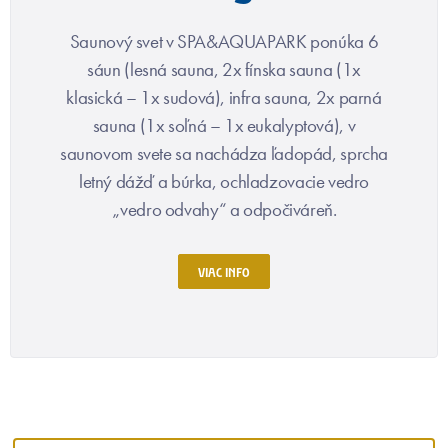
Saunový svet v SPA&AQUAPARK ponúka 6
sáun (lesná sauna, 2x fínska sauna (1x
klasická – 1x sudová), infra sauna, 2x parná
sauna (1x soľná – 1x eukalyptová), v
saunovom svete sa nachádza ľadopád, sprcha
letný dážď a búrka, ochladzovacie vedro
„vedro odvahy“ a odpočiváreň.
VIAC INFO