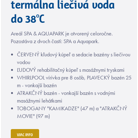
termálna liečivá voda
do 38°C
Areál SPA & AQUAPARK je otvorený celoročne.
Pozostáva z dvoch častí: SPA a Aquapark.
ČERVENÝ kľudový kúpeľ a sedacie bazény s liečivou
vodou
ĽUDOVÝ rehabilitačný kúpeľ s masážnymi tryskami
WHIRLPOOL vírivka pre 8 osôb, PLAVECKÝ bazén 25
m - vonkajší bazén
ATRAKČNÝ bazén - vonkajší bazén s vodnými
masážnymi lehátkami
TOBOGANY "KAMIKADZE" (47 m) a "ATRAKČNÝ
MOVIE" (97 m)
VIAC INFO