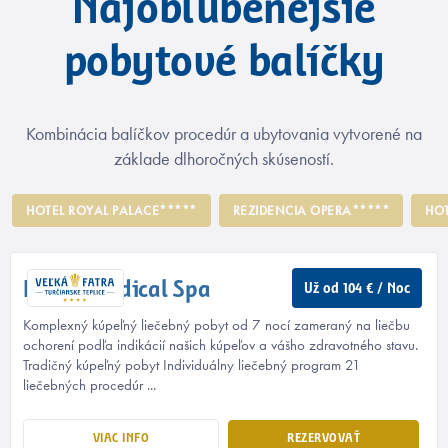
Najobľúbenejšie
pobytové balíčky
Kombinácia balíčkov procedúr a ubytovania vytvorené na
základe dlhoročných skúseností.
HOTEL ROYAL PALACE*****
REZIDENCIA OPERA*****
HOT
Klasik Medical Spa
Už od 104 € / Noc
Komplexný kúpeľný liečebný pobyt od 7 nocí zameraný na liečbu
ochorení podľa indikácií našich kúpeľov a vášho zdravotného stavu.
Tradičný kúpeľný pobyt Individuálny liečebný program 21
liečebných procedúr ...
VIAC INFO
REZERVOVAŤ