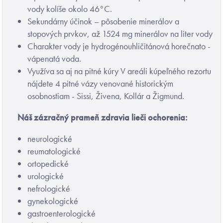
vody kolíše okolo 46°C.
Sekundárny účinok – pôsobenie minerálov a
stopových prvkov, až 1524 mg minerálov na liter vody
Charakter vody je hydrogénouhličitánová horečnato -
vápenatá voda.
Využíva sa aj na pitné kúry V areáli kúpeľného rezortu
nájdete 4 pitné vázy venované historickým
osobnostiam - Sissi, Živena, Kollár a Žigmund.
Náš zázračný prameň zdravia lieči ochorenia:
neurologické
reumatologické
ortopedické
urologické
nefrologické
gynekologické
gastroenterologické