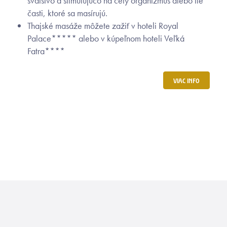
svalstvo a stimulujúco na celý organizmus alebo tie
časti, ktoré sa masírujú.
Thajské masáže môžete zažiť v hoteli Royal
Palace***** alebo v kúpeľnom hoteli Veľká
Fatra****
VIAC INFO