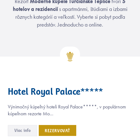
Rezort
Moderné kúpele Turčianske Teplice
tvorí
5
hotelov a rezidencií
s apartmánmi, štúdiami a izbami
rôznych kategórií a veľkostí. Vyberte si pobyt podľa
predstáv. Jednoducho a online.
Hotel Royal Palace*****
Výnimočný kúpeľný hoteli Royal Palace*****, v populárnom
kúpeľnom rezorte Mo...
Viac info
REZERVOVAŤ